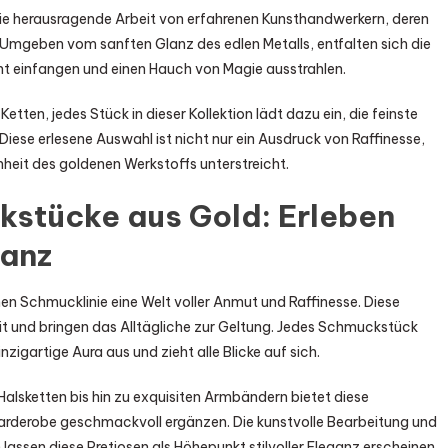
die herausragende Arbeit von erfahrenen Kunsthandwerkern, deren
t. Umgeben vom sanften Glanz des edlen Metalls, entfalten sich die
cht einfangen und einen Hauch von Magie ausstrahlen.
ten, jedes Stück in dieser Kollektion lädt dazu ein, die feinste
 Diese erlesene Auswahl ist nicht nur ein Ausdruck von Raffinesse,
heit des goldenen Werkstoffs unterstreicht.
kstücke aus Gold: Erleben
ganz
en Schmucklinie eine Welt voller Anmut und Raffinesse. Diese
it und bringen das Alltägliche zur Geltung. Jedes Schmuckstück
nzigartige Aura aus und zieht alle Blicke auf sich.
Halsketten bis hin zu exquisiten Armbändern bietet diese
 Garderobe geschmackvoll ergänzen. Die kunstvolle Bearbeitung und
assen diese Pretiosen als Höhepunkt stilvoller Eleganz erscheinen.