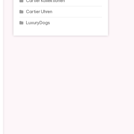
Cartier Kollektionen
Cartier Uhren
LuxuryDogs