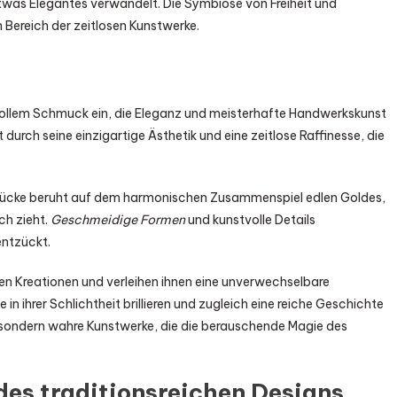
 etwas Elegantes verwandelt. Die Symbiose von Freiheit und
 Bereich der zeitlosen Kunstwerke.
tvollem Schmuck ein, die Eleganz und meisterhafte Handwerkskunst
t durch seine einzigartige Ästhetik und eine zeitlose Raffinesse, die
tücke beruht auf dem harmonischen Zusammenspiel edlen Goldes,
ch zieht.
Geschmeidige Formen
und kunstvolle Details
entzückt.
ten Kreationen und verleihen ihnen eine unverwechselbare
ie in ihrer Schlichtheit brillieren und zugleich eine reiche Geschichte
, sondern wahre Kunstwerke, die die berauschende Magie des
es traditionsreichen Designs