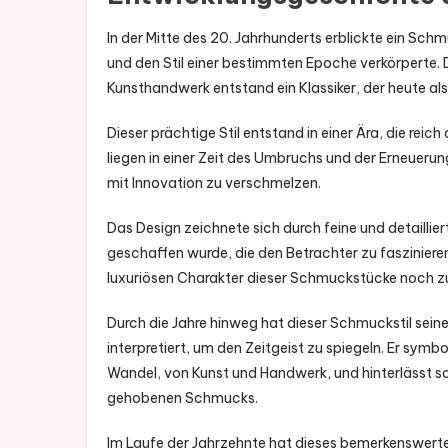
In der Mitte des 20. Jahrhunderts erblickte ein Sch
und den Stil einer bestimmten Epoche verkörperte. 
Kunsthandwerk entstand ein Klassiker, der heute als
Dieser prächtige Stil entstand in einer Ära, die rei
liegen in einer Zeit des Umbruchs und der Erneueru
mit Innovation zu verschmelzen.
Das Design zeichnete sich durch feine und detaillie
geschaffen wurde, die den Betrachter zu fasziniere
luxuriösen Charakter dieser Schmuckstücke noch zu
Durch die Jahre hinweg hat dieser Schmuckstil sein
interpretiert, um den Zeitgeist zu spiegeln. Er sym
Wandel, von Kunst und Handwerk, und hinterlässt som
gehobenen Schmucks.
Im Laufe der Jahrzehnte hat dieses bemerkenswerte De