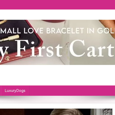
LuxuryDogs