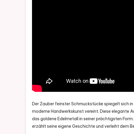
Der Zauber feinster Schmuckstücke spiegelt sich in e
moderne Handwerkskunst vereint. Diese elegante Aus
das goldene Edelmetall in seiner prächtigsten Form
erzählt seine eigene Geschichte und verleiht dem B