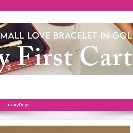
LuxuryDogs