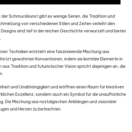
 der Schmuckkunst gibt es wenige Serien, die Tradition und
chmelzung von verschiedenen Stilen und Zeiten verleiht den
Designs sind tief in der reichen Geschichte verwurzelt und bieten
.
ven Techniken entsteht eine faszinierende Mischung aus
ie trotzt gewohnten Konventionen, indem sie konträre Elemente in
us Tradition und futuristischer Vision spricht diejenigen an, die
n.
eiheit und Unabhängigkeit und eröffnen einen Raum für kreativen
rklichen Exzellenz, sondern auch ein Symbol für die unaufhörliche
g. Die Mischung aus nostalgischen Anklängen und visionärer
Augen und Herzen zu betrachten.