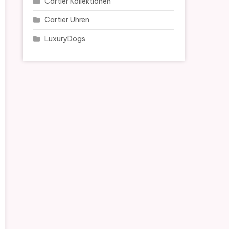
Cartier Kollektionen
Cartier Uhren
LuxuryDogs