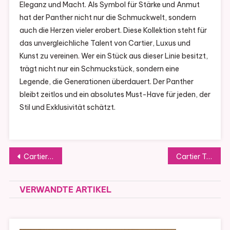
Eleganz und Macht. Als Symbol für Stärke und Anmut
hat der Panther nicht nur die Schmuckwelt, sondern
auch die Herzen vieler erobert. Diese Kollektion steht für
das unvergleichliche Talent von Cartier, Luxus und
Kunst zu vereinen. Wer ein Stück aus dieser Linie besitzt,
trägt nicht nur ein Schmuckstück, sondern eine
Legende, die Generationen überdauert. Der Panther
bleibt zeitlos und ein absolutes Must-Have für jeden, der
Stil und Exklusivität schätzt.
Beitragsnavigation
Cartier 1895 Kollektion Der zeitlose Klassiker und Symbol der lebenslangen Verbundenheit
Cartier Tonneau Uhr Eine Zeitlose Meisterleistung der Uhrmacherkunst seit 1906
VERWANDTE ARTIKEL