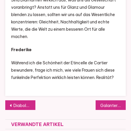
voranbringt? Anstatt uns für Glanz und Glamour
blenden zu lassen, sollten wir uns auf das Wesentliche
konzentrieren: Gleichheit, Nachhaltigkeit und echte
Werte, die die Welt zu einem besseren Ort für alle
machen.
Frederike
Während ich die Schönheit der Etincelle de Cartier
bewundere, frage ich mich, wie viele Frauen sich diese
funkelnde Perfektion wirklich leisten können. Realität?
Beitragsnavigation
Diabolo de Cartier Zeitlose Eleganz und Königlicher Luxus Uhr
Galanterie de Cartier Kollektion – Elegante Schmuckdesigns von Cartier
VERWANDTE ARTIKEL