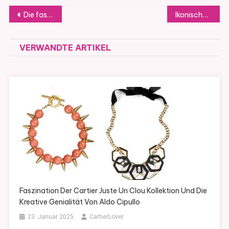
Beitragsnavigation
Die faszinierende Geschichte des ikonischen dreifarbigen Cartier Trinity Rings von 1924
Ikonische Cartier Maillon Panthere Kollektion Elegante Verführung mit Katzenhaftem Charme
VERWANDTE ARTIKEL
Faszination Der Cartier Juste Un Clou Kollektion Und Die
Kreative Genialität Von Aldo Cipullo
23. Januar 2025
CartierLover